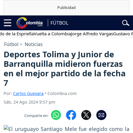
FÚTBOL
la Espriella
Vuelta a Colombia
Jorge Alfredo Vargas
Gustavo Petro
Fútbol
Noticias
Deportes Tolima y Junior de
Barranquilla midieron fuerzas
en el mejor partido de la fecha
7
Por:
Carlos Guevara
• Colombia.com
Sáb, 24 Ago 2024 9:57 pm
Comparte en: