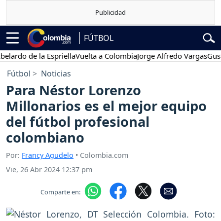
FÚTBOL
o de la Espriella
Vuelta a Colombia
Jorge Alfredo Vargas
Gustavo 
Fútbol
Noticias
Para Néstor Lorenzo
Millonarios es el mejor equipo
del fútbol profesional
colombiano
Por:
Francy Agudelo
• Colombia.com
Vie, 26 Abr 2024 12:37 pm
Comparte en: