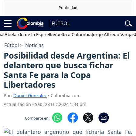
FÚTBOL
lardo de la Espriella
Vuelta a Colombia
Jorge Alfredo Vargas
Gusta
Fútbol
Noticias
Posibilidad desde Argentina: El
delantero que busca fichar
Santa Fe para la Copa
Libertadores
Por:
Daniel Gonzalez
• Colombia.com
Actualización
•
Sáb, 28 Dic 2024 1:34 pm
Comparte en: