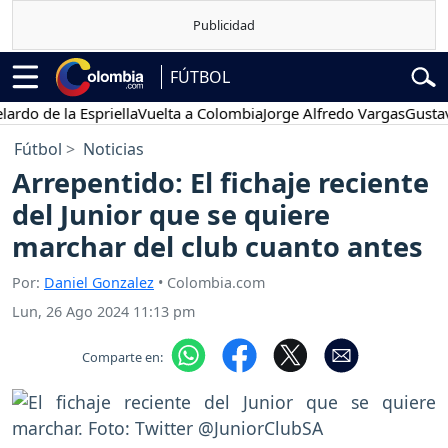
FÚTBOL
 de la Espriella
Vuelta a Colombia
Jorge Alfredo Vargas
Gustavo Pe
Fútbol
Noticias
Arrepentido: El fichaje reciente
del Junior que se quiere
marchar del club cuanto antes
Por:
Daniel Gonzalez
• Colombia.com
Lun, 26 Ago 2024 11:13 pm
Comparte en: