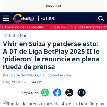
FÚTBOL
elardo de la Espriella
Sigue en vivo la posesión presidencial 
Fútbol
Noticias
Vivir en Suiza y perderse esto:
A DT de Liga BetPlay 2025 II le
'pidieron' la renuncia en plena
rueda de prensa
Por:
María del Pilar Oyola
• Colombia.com
Lun, 28 Jul 2025 3:44 pm
Comparte en: