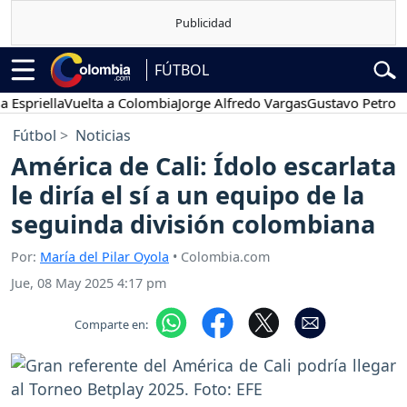
FÚTBOL
iella
Vuelta a Colombia
Jorge Alfredo Vargas
Gustavo Petro
Pose
Fútbol
Noticias
América de Cali: Ídolo escarlata
le diría el sí a un equipo de la
seguinda división colombiana
Por:
María del Pilar Oyola
• Colombia.com
Jue, 08 May 2025 4:17 pm
Comparte en: