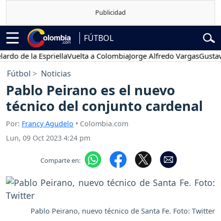
FÚTBOL
de la Espriella
Vuelta a Colombia
Jorge Alfredo Vargas
Gustavo Pet
Fútbol
Noticias
Pablo Peirano es el nuevo
técnico del conjunto cardenal
Por:
Francy Agudelo
• Colombia.com
Lun, 09 Oct 2023 4:24 pm
Comparte en:
Pablo Peirano, nuevo técnico de Santa Fe. Foto: Twitter