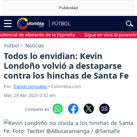
FÚTBOL
ial de Abelardo de la Espriella
Sigue en vivo la posesión presi
Fútbol
Noticias
Todos lo envidian: Kevin
Londoño volvió a destaparse
contra los hinchas de Santa Fe
Por:
Daniel Gonzalez
• Colombia.com
Mar, 29 Abr 2025 0:32 am
Comparte en: