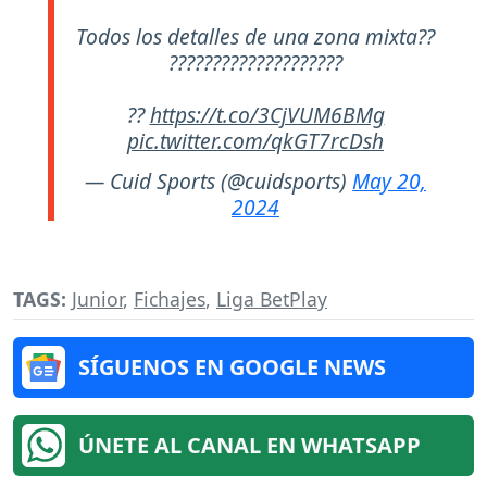
Todos los detalles de una zona mixta??
????????????????????
??
https://t.co/3CjVUM6BMg
pic.twitter.com/qkGT7rcDsh
— Cuid Sports (@cuidsports)
May 20,
2024
TAGS:
Junior
,
Fichajes
,
Liga BetPlay
SÍGUENOS EN GOOGLE NEWS
ÚNETE AL CANAL EN WHATSAPP