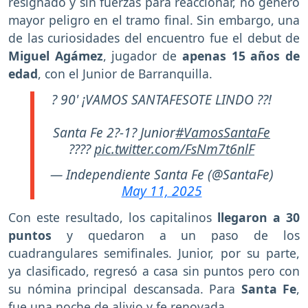
resignado y sin fuerzas para reaccionar, no generó
mayor peligro en el tramo final. Sin embargo, una
de las curiosidades del encuentro fue el debut de
Miguel Agámez
, jugador de
apenas 15 años de
edad
, con el Junior de Barranquilla.
? 90' ¡VAMOS SANTAFESOTE LINDO ??!
Santa Fe 2?-1? Junior
#VamosSantaFe
????
pic.twitter.com/FsNm7t6nlF
— Independiente Santa Fe (@SantaFe)
May 11, 2025
Con este resultado, los capitalinos
llegaron a 30
puntos
y quedaron a un paso de los
cuadrangulares semifinales. Junior, por su parte,
ya clasificado, regresó a casa sin puntos pero con
su nómina principal descansada. Para
Santa Fe
,
fue una noche de alivio y fe renovada.