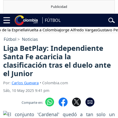
FÚTBOL
 Espriella
Vuelta a Colombia
Jorge Alfredo Vargas
Gustavo Petro
Fútbol
Noticias
Liga BetPlay: Independiente
Santa Fe acaricia la
clasificación tras el duelo ante
el Junior
Por:
Carlos Guevara
• Colombia.com
Sáb, 10 May 2025 9:41 pm
Comparte en: