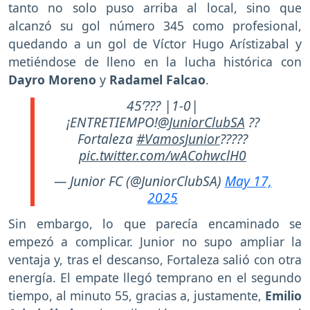
tanto no solo puso arriba al local, sino que
alcanzó su gol número 345 como profesional,
quedando a un gol de Víctor Hugo Arístizabal y
metiéndose de lleno en la lucha histórica con
Dayro Moreno
y
Radamel Falcao
.
45’??? |1-0|
¡ENTRETIEMPO!
@JuniorClubSA
??
Fortaleza
#VamosJunior
?????
pic.twitter.com/wACohwclH0
— Junior FC (@JuniorClubSA)
May 17,
2025
Sin embargo, lo que parecía encaminado se
empezó a complicar. Junior no supo ampliar la
ventaja y, tras el descanso, Fortaleza salió con otra
energía. El empate llegó temprano en el segundo
tiempo, al minuto 55, gracias a, justamente,
Emilio