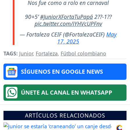
Nos fue como a rolo en carnaval
90+5’
#JuniorXFortaTuPapá
2??-1??
pic.twitter.com/iYHVcUPFnv
— Fortaleza CEIF (@FortalezaCEIF)
May
17, 2025
TAGS:
Junior
,
Fortaleza
,
Fútbol colombiano
SÍGUENOS EN GOOGLE NEWS
ÚNETE AL CANAL EN WHATSAPP
ARTÍCULOS RELACIONADOS