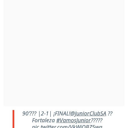
90’??? |2-1| ¡FINAL!
@JuniorClubSA
??
Fortaleza
#VamosJunior
?????
pic.twitter.com/VkWiQBZ5wq