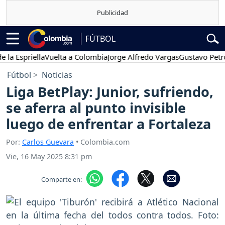
FÚTBOL
 Espriella
Vuelta a Colombia
Jorge Alfredo Vargas
Gustavo Petro
Fútbol
Noticias
Liga BetPlay: Junior, sufriendo,
se aferra al punto invisible
luego de enfrentar a Fortaleza
Por:
Carlos Guevara
• Colombia.com
Vie, 16 May 2025 8:31 pm
Comparte en: