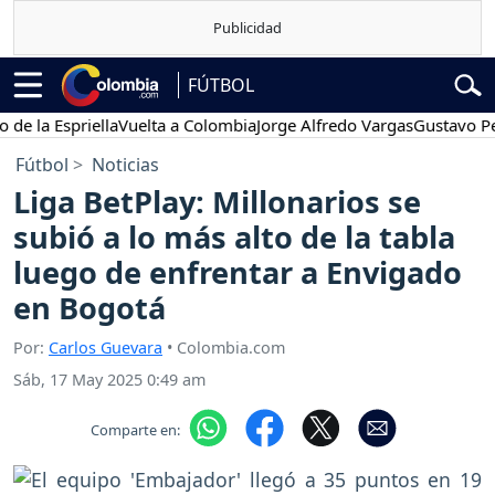
FÚTBOL
la Espriella
Vuelta a Colombia
Jorge Alfredo Vargas
Gustavo Petro
Fútbol
Noticias
Liga BetPlay: Millonarios se
subió a lo más alto de la tabla
luego de enfrentar a Envigado
en Bogotá
Por:
Carlos Guevara
• Colombia.com
Sáb, 17 May 2025 0:49 am
Comparte en: