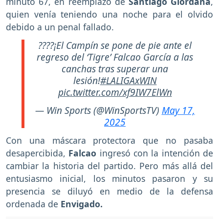
minuto 67, en reemplazo de
Santiago Giordana
,
quien venía teniendo una noche para el olvido
debido a un penal fallado.
????¡El Campín se pone de pie ante el
regreso del ‘Tigre’ Falcao García a las
canchas tras superar una
lesión!
#LALIGAxWIN
pic.twitter.com/xf9IW7ElWn
— Win Sports (@WinSportsTV)
May 17,
2025
Con una máscara protectora que no pasaba
desapercibida,
Falcao
ingresó con la intención de
cambiar la historia del partido. Pero más allá del
entusiasmo inicial, los minutos pasaron y su
presencia se diluyó en medio de la defensa
ordenada de
Envigado.