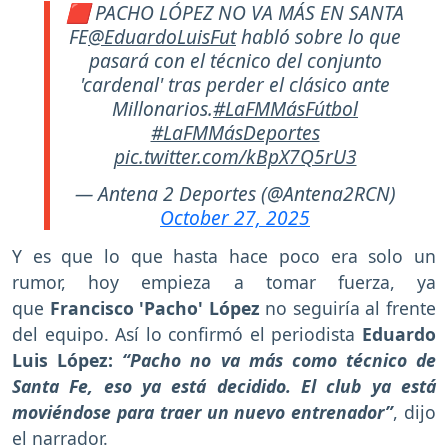
🟥 PACHO LÓPEZ NO VA MÁS EN SANTA
FE
@EduardoLuisFut
habló sobre lo que
pasará con el técnico del conjunto
'cardenal' tras perder el clásico ante
Millonarios.
#LaFMMásFútbol
#LaFMMásDeportes
pic.twitter.com/kBpX7Q5rU3
— Antena 2 Deportes (@Antena2RCN)
October 27, 2025
Y es que lo que hasta hace poco era solo un
rumor, hoy empieza a tomar fuerza, ya
que
Francisco 'Pacho' López
no seguiría al frente
del equipo. Así lo confirmó el periodista
Eduardo
Luis López:
“Pacho no va más como técnico de
Santa Fe, eso ya está decidido. El club ya está
moviéndose para traer un nuevo entrenador”
, dijo
el narrador.