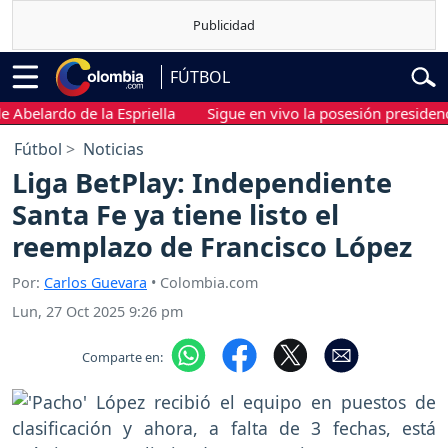
FÚTBOL
lardo de la Espriella
Sigue en vivo la posesión presidencial d
Fútbol
Noticias
Liga BetPlay: Independiente
Santa Fe ya tiene listo el
reemplazo de Francisco López
Por:
Carlos Guevara
• Colombia.com
Lun, 27 Oct 2025 9:26 pm
Comparte en: