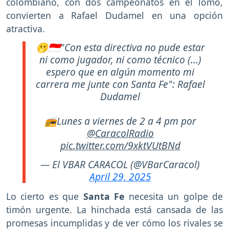
colombiano, con dos campeonatos en el lomo,
convierten a Rafael Dudamel en una opción
atractiva.
🫢🇮🇩"Con esta directiva no pude estar
ni como jugador, ni como técnico (...)
espero que en algún momento mi
carrera me junte con Santa Fe": Rafael
Dudamel
📻Lunes a viernes de 2 a 4 pm por
@CaracolRadio
pic.twitter.com/9xktVUtBNd
— El VBAR CARACOL (@VBarCaracol)
April 29, 2025
Lo cierto es que
Santa Fe
necesita un golpe de
timón urgente. La hinchada está cansada de las
promesas incumplidas y de ver cómo los rivales se