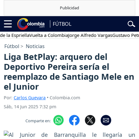
FÚTBOL
spriella
Vuelta a Colombia
Jorge Alfredo Vargas
Gustavo Petro
P
Fútbol
Noticias
Liga BetPlay: arquero del
Deportivo Pereira sería el
reemplazo de Santiago Mele en
el Junior
Por:
Carlos Guevara
• Colombia.com
Sáb, 14 Jun 2025 7:32 pm
Comparte en: