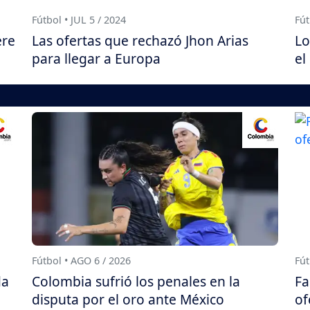
Fútbol • JUL 5 / 2024
Fút
ere
Las ofertas que rechazó Jhon Arias
Lo
para llegar a Europa
el
Fútbol • AGO 6 / 2026
Fút
da
Colombia sufrió los penales en la
Fa
disputa por el oro ante México
of