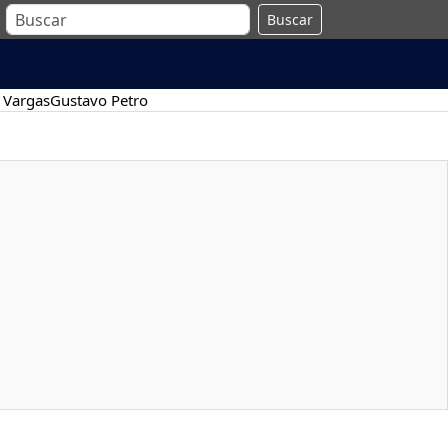
Buscar
 Vargas
Gustavo Petro