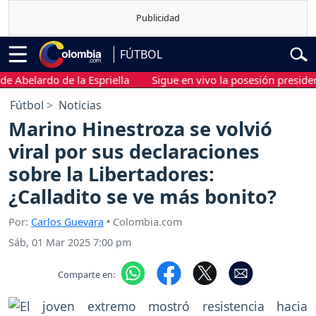
FÚTBOL
elardo de la Espriella
Sigue en vivo la posesión presidencial 
Fútbol
Noticias
Marino Hinestroza se volvió
viral por sus declaraciones
sobre la Libertadores:
¿Calladito se ve más bonito?
Por:
Carlos Guevara
• Colombia.com
Sáb, 01 Mar 2025 7:00 pm
Comparte en: