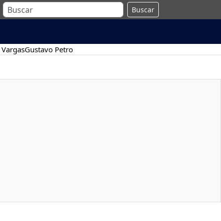
Buscar
 Vargas
Gustavo Petro