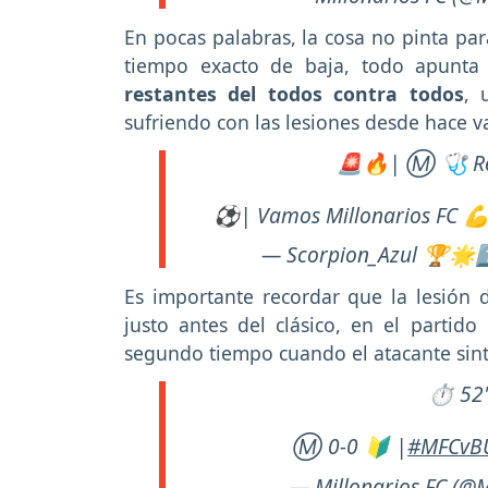
En pocas palabras, la cosa no pinta pa
tiempo exacto de baja, todo apunt
restantes del todos contra todos
, 
sufriendo con las lesiones desde hace v
🚨🔥| Ⓜ️ 🩺 Rep
⚽| Vamos Millonarios FC 
— Scorpion_Azul 🏆🌟
Es importante recordar que la lesión
justo antes del clásico, en el partido
segundo tiempo cuando el atacante sint
⏱️ 52'
Ⓜ️ 0-0 🔰 |
#MFCvB
— Millonarios FC (@M