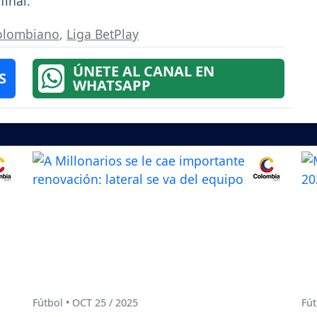
final.
colombiano
,
Liga BetPlay
ÚNETE AL CANAL EN
S
WHATSAPP
Fútbol • OCT 25 / 2025
Fút