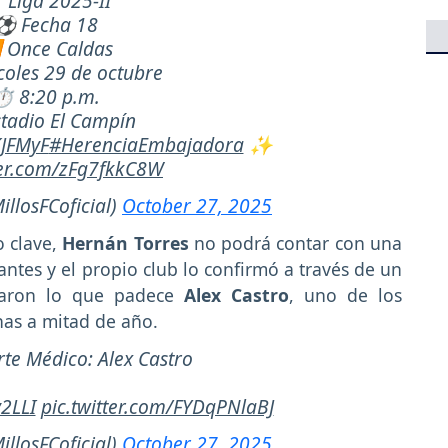
 Liga 2025-II
⚽ Fecha 18
 Once Caldas
oles 29 de octubre
️ 8:20 p.m.
tadio El Campín
KJFMyF
#HerenciaEmbajadora
✨
ter.com/zFg7fkkC8W
illosFCoficial)
October 27, 2025
o clave,
Hernán Torres
no podrá contar con una
antes y el propio club lo confirmó a través de un
llaron lo que padece
Alex Castro
, uno de los
nas a mitad de año.
e Médico: Alex Castro
y2LLI
pic.twitter.com/FYDqPNlaBJ
illosFCoficial)
October 27, 2025