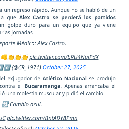
ra un regreso rápido. Aunque no se habló de un
a a que
Alex
Castro se perderá los partidos
un golpe duro para un equipo que ya viene
arias jornadas.
orte Médico: Alex Castro.
💪👊👏👏👏
pic.twitter.com/bRU4NuiPdX
1⃣6⃣ (@CR_1971)
October 27, 2025
 del exjugador de
Atlético Nacional
se produjo
 contra el
Bucaramanga
. Apenas arrancaba el
ió una molestia muscular y pidió el cambio.
 🔃 Cambio azul.
UC
pic.twitter.com/BntADY8Pmn
illosFCoficial)
October 22, 2025