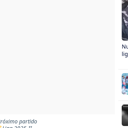
Nu
li
róximo partido