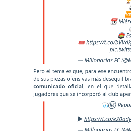
🏆
🆚
📆 Miérc
⏱
🏟 Es
🎟️
https://t.co/bVVd
pic.twit
— Millonarios FC (@M
Pero el tema es que, para ese encuentr
de sus piezas ofensivas más desequilibr
comunicado oficial
, en el que deta
jugadores que se incorporó al club ape
🩺Ⓜ Report
▶️
https://t.co/eZ0ad
— Millonarios FC (@M