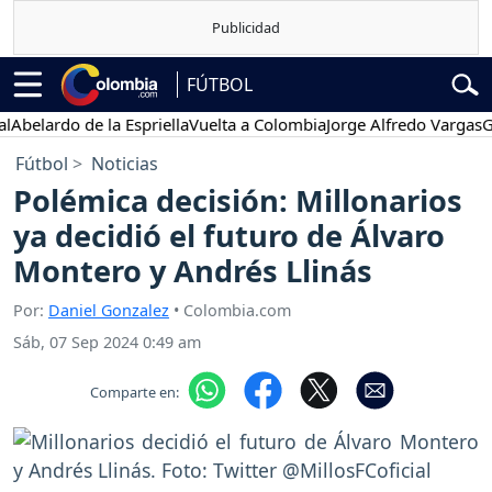
FÚTBOL
lardo de la Espriella
Vuelta a Colombia
Jorge Alfredo Vargas
Gusta
Fútbol
Noticias
Polémica decisión: Millonarios
ya decidió el futuro de Álvaro
Montero y Andrés Llinás
Por:
Daniel Gonzalez
• Colombia.com
Sáb, 07 Sep 2024 0:49 am
Comparte en: