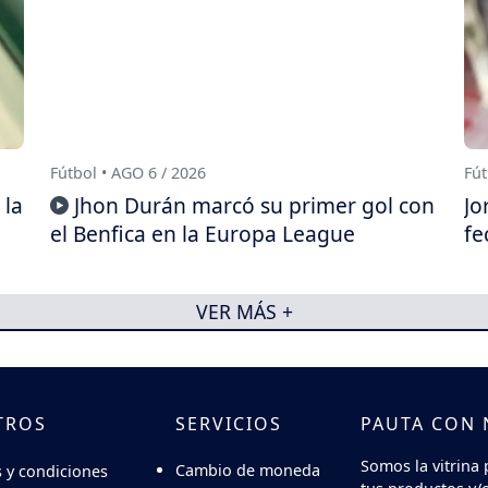
Fútbol • AGO 6 / 2026
Fút
 la
Jhon Durán marcó su primer gol con
Jo
el Benfica en la Europa League
fe
VER MÁS +
TROS
SERVICIOS
PAUTA CON
Somos la vitrina 
Cambio de moneda
 y condiciones