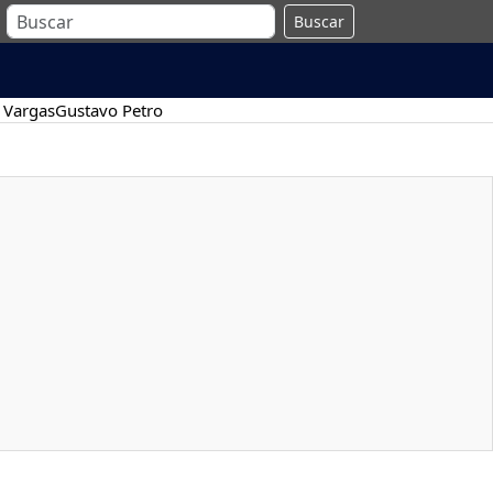
Buscar
 Vargas
Gustavo Petro