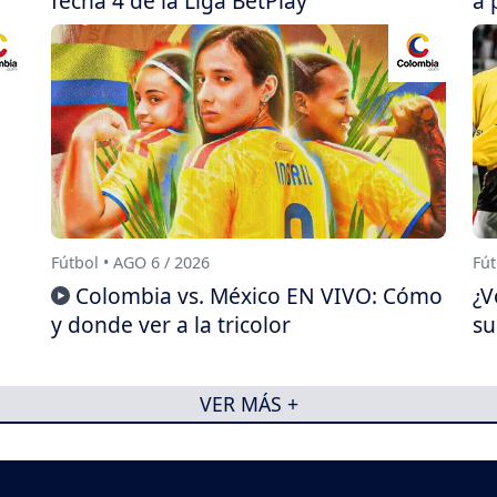
fecha 4 de la Liga BetPlay
a 
Fútbol • AGO 6 / 2026
Fút
Colombia vs. México EN VIVO: Cómo
¿V
y donde ver a la tricolor
su
VER MÁS +