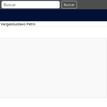
Buscar
 Vargas
Gustavo Petro