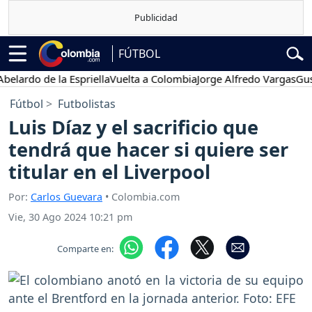
FÚTBOL
o de la Espriella
Vuelta a Colombia
Jorge Alfredo Vargas
Gustavo 
Fútbol
Futbolistas
Luis Díaz y el sacrificio que
tendrá que hacer si quiere ser
titular en el Liverpool
Por:
Carlos Guevara
• Colombia.com
Vie, 30 Ago 2024 10:21 pm
Comparte en: