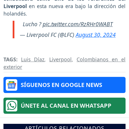
Liverpool
en esta nueva era bajo la dirección del
holandés.
Lucho ?
pic.twitter.com/RzRHr0WABT
— Liverpool FC (@LFC)
August 30, 2024
TAGS:
Luis Díaz
,
Liverpool
,
Colombianos en el
exterior
SÍGUENOS EN GOOGLE NEWS
ÚNETE AL CANAL EN WHATSAPP
ARTÍCULOS RELACIONADOS