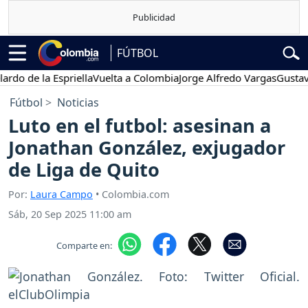
FÚTBOL
e la Espriella
Vuelta a Colombia
Jorge Alfredo Vargas
Gustavo Pet
Fútbol
Noticias
Luto en el futbol: asesinan a
Jonathan González, exjugador
de Liga de Quito
Por:
Laura Campo
• Colombia.com
Sáb, 20 Sep 2025 11:00 am
Comparte en: