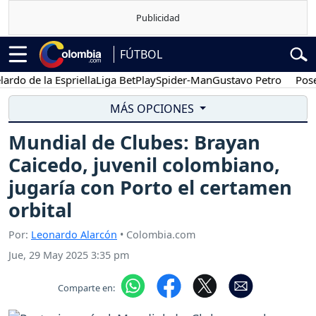
FÚTBOL
o de la Espriella
Liga BetPlay
Spider-Man
Gustavo Petro
Posesió
MÁS OPCIONES
Mundial de Clubes: Brayan
Caicedo, juvenil colombiano,
jugaría con Porto el certamen
orbital
Por:
Leonardo Alarcón
• Colombia.com
Jue, 29 May 2025 3:35 pm
Comparte en: