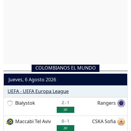
COLOMBIANOS EL MUNDO
Jueves, 6 Agosto 2026
UEFA - UEFA Europa League
Bialystok
2
1
Rangers
-
26'
Maccabi Tel Aviv
0
1
CSKA Sofia
-
26'