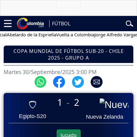
FÚTBOL
al
Abelardo de la Espriella
Vuelta a Colombia
Jorge Alfredo Vargas
G
COPA MUNDIAL DE FÚTBOL SUB-20 - CHILE
2025 - GRUPO A
Martes 30/Septiembre/2025 3:00 PM
1
2
_
Egipto-S20
Nueva Zelanda
Jugado