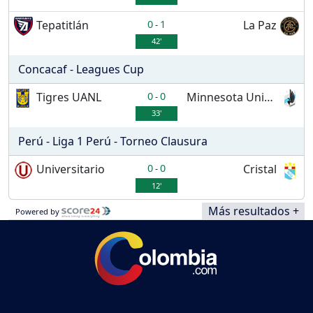
Tepatitlán
0
1
La Paz
-
42'
Concacaf - Leagues Cup
Tigres UANL
0
0
Minnesota United
-
33'
Perú - Liga 1 Perú - Torneo Clausura
Universitario
0
0
Cristal
-
12'
Más resultados +
Powered by