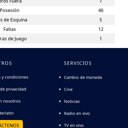
iros Fuera
7
Posesión
46
os de Esquina
5
Faltas
12
ras de Juego
1
TROS
SERVICIOS
 y condiciones
Cambio de moneda
 de privacidad
Cine
n nosotros
Noticias
terlatin
Radio en vivo
ÁCTENOS
TV en vivo