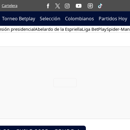
Cartelera
Torneo Betplay
Selección
Colombianos
Partidos Hoy
sión presidencial
Abelardo de la Espriella
Liga BetPlay
Spider-Man