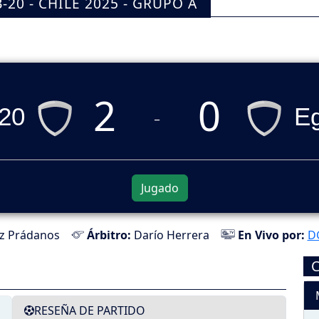
20 - CHILE 2025 - GRUPO A
2
0
20
Eg
_
Jugado
ez Prádanos
Árbitro:
Darío Herrera
En Vivo por:
D
RESEÑA DE PARTIDO