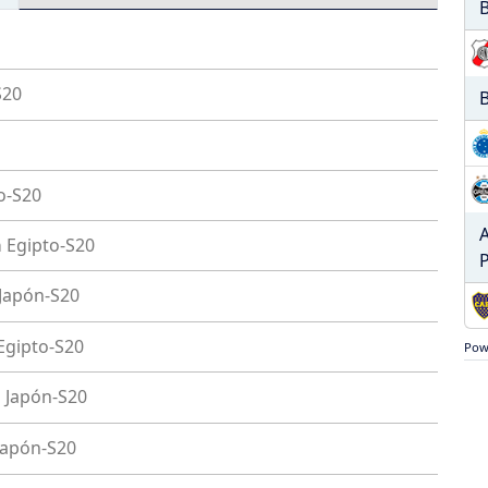
B
S20
B
o-S20
A
a
Egipto-S20
P
Japón-S20
Egipto-S20
Pow
i
Japón-S20
Japón-S20