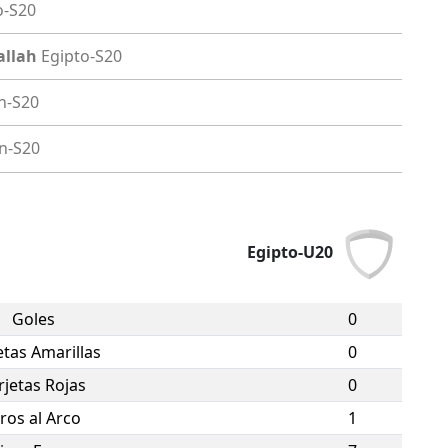
o-S20
allah
Egipto-S20
n-S20
n-S20
Egipto-U20
Goles
0
etas Amarillas
0
rjetas Rojas
0
iros al Arco
1