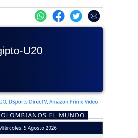
ipto-U20
GO
,
DSports DirecTV
,
Amazon Prime Video
COLOMBIANOS EL MUNDO
Miércoles, 5 Agosto 2026