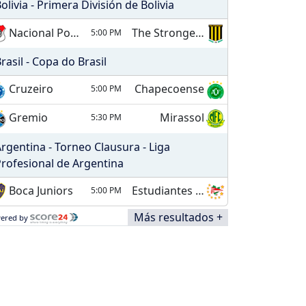
olivia - Primera División de Bolivia
Nacional Potosí
The Strongest
5:00 PM
rasil - Copa do Brasil
Cruzeiro
Chapecoense
5:00 PM
Gremio
Mirassol
5:30 PM
rgentina - Torneo Clausura - Liga
rofesional de Argentina
Boca Juniors
Estudiantes de La Plata
5:00 PM
Más resultados +
ered by