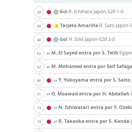
Gol
R. Ichihara
Japón-S20
1-0
Tarjeta Amarilla
R. Sato
Japón-
Gol
H. Ishii
Japón-S20
2-0
M. El Sayed entra por S. Telib
Egipt
M. Mohamed entra por Seif Safag
Y. Yokoyama entra por S. Saito
O. Moawad entra por H. Abdallah
N. Ishiwatari entra por Y. Ozek
R. Takaoka entra por S. Kanda