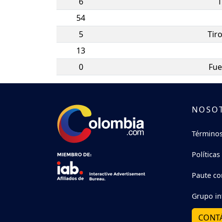
6
T
54
5
Tir
13
0
Fue
NOSO
Términos
Políticas
Paute co
Grupo in
CONT