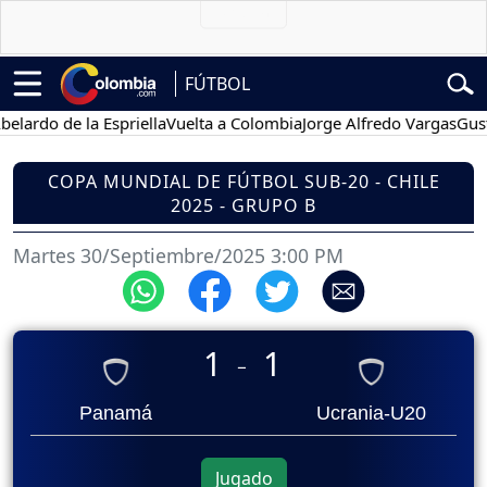
FÚTBOL
elardo de la Espriella
Vuelta a Colombia
Jorge Alfredo Vargas
Gusta
COPA MUNDIAL DE FÚTBOL SUB-20 - CHILE
2025 - GRUPO B
Martes 30/Septiembre/2025 3:00 PM
1
1
_
Panamá
Ucrania-U20
Jugado