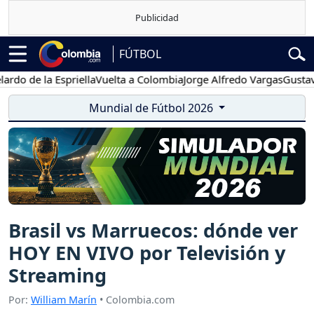
FÚTBOL
de la Espriella
Vuelta a Colombia
Jorge Alfredo Vargas
Gustavo Pet
Mundial de Fútbol 2026
Brasil vs Marruecos: dónde ver
HOY EN VIVO por Televisión y
Streaming
Por:
William Marín
• Colombia.com