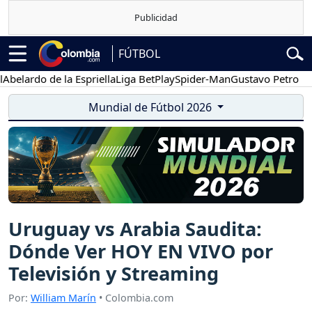
FÚTBOL
rdo de la Espriella
Liga BetPlay
Spider-Man
Gustavo Petro
Poses
Mundial de Fútbol 2026
Uruguay vs Arabia Saudita:
Dónde Ver HOY EN VIVO por
Televisión y Streaming
Por:
William Marín
• Colombia.com