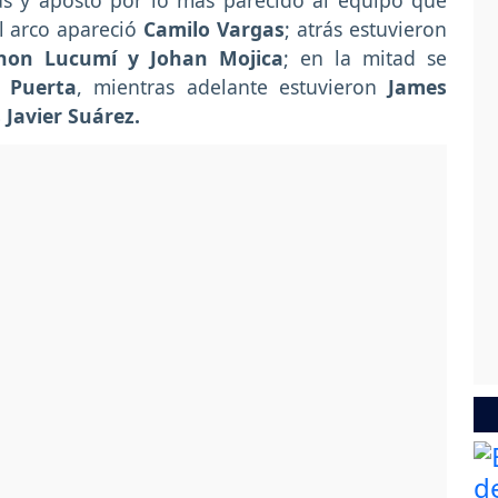
s y apostó por lo más parecido al equipo que
el arco apareció
Camilo Vargas
; atrás estuvieron
Jhon Lucumí y Johan Mojica
; en la mitad se
 Puerta
, mientras adelante estuvieron
James
 Javier Suárez.