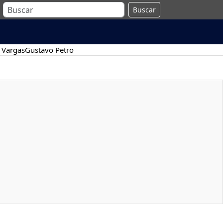
Buscar
 Vargas
Gustavo Petro