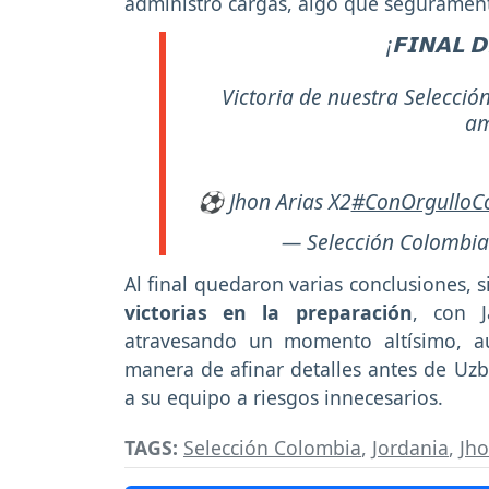
administró cargas, algo que segurament
¡𝗙𝗜𝗡𝗔𝗟 
Victoria de nuestra Selecci
am
⚽️ Jhon Arias X2
#ConOrgulloC
— Selección Colombia
Al final quedaron varias conclusiones, 
victorias en la preparación
, con 
atravesando un momento altísimo, au
manera de afinar detalles antes de Uzb
a su equipo a riesgos innecesarios.
TAGS:
Selección Colombia
,
Jordania
,
Jho