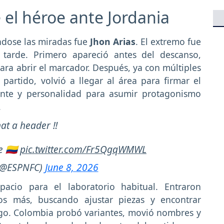
e el héroe ante Jordania
ndose las miradas fue
Jhon Arias
. El extremo fue
 tarde. Primero apareció antes del descanso,
ara abrir el marcador. Después, ya con múltiples
artido, volvió a llegar al área para firmar el
ante y personalidad para asumir protagonismo
.
at a header ‼️
 🇨🇴
pic.twitter.com/Fr5QgqWMWL
(@ESPNFC)
June 8, 2026
acio para el laboratorio habitual. Entraron
s más, buscando ajustar piezas y encontrar
rgo. Colombia probó variantes, movió nombres y