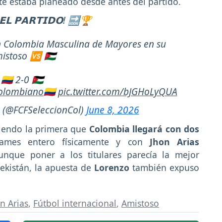
e estaba planeado desde antes del partido.
𝗘𝗟 𝗣𝗔𝗥𝗧𝗜𝗗𝗢! 🔜🏆
ón Colombia Masculina de Mayores en su
istoso 🆚 🇯🇴
🇨🇴 2-0 🇯🇴
olombiano
🇨🇴
pic.twitter.com/bJGHoLyQUA
 (@FCFSeleccionCol)
June 8, 2026
siendo la primera que
Colombia llegará con dos
James entero físicamente y con
Jhon
Arias
nque poner a los titulares parecía la mejor
ekistán, la apuesta de
Lorenzo
también expuso
n Arias
,
Fútbol internacional
,
Amistoso