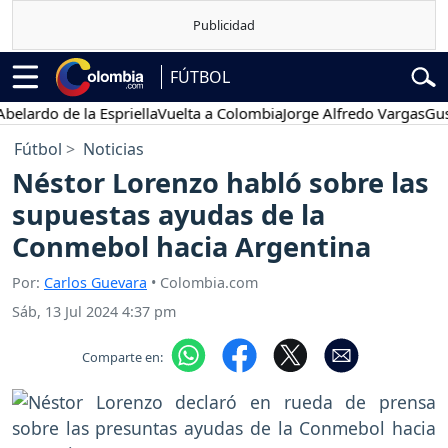
FÚTBOL
rdo de la Espriella
Vuelta a Colombia
Jorge Alfredo Vargas
Gustavo
Fútbol
Noticias
Néstor Lorenzo habló sobre las
supuestas ayudas de la
Conmebol hacia Argentina
Por:
Carlos Guevara
• Colombia.com
Sáb, 13 Jul 2024 4:37 pm
Comparte en: