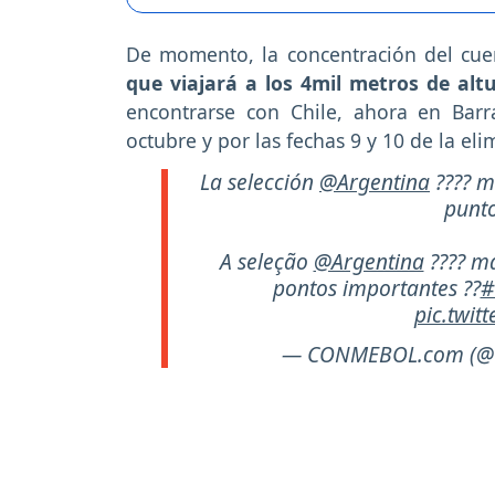
De momento, la concentración del cue
que viajará a los 4mil metros de altu
encontrarse con Chile, ahora en Bar
octubre y por las fechas 9 y 10 de la e
La selección
@Argentina
???? m
punto
A seleção
@Argentina
???? m
pontos importantes ??
#
pic.twit
— CONMEBOL.com (