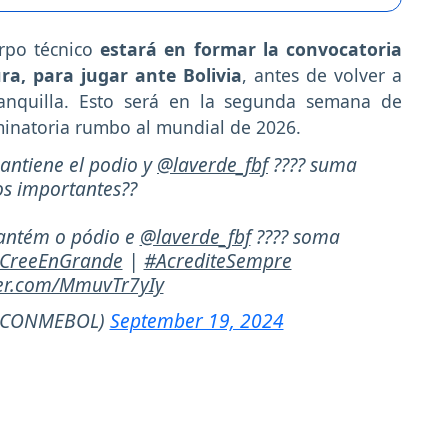
rpo técnico
estará en formar la convocatoria
ra, para jugar ante Bolivia
, antes de volver a
ranquilla. Esto será en la segunda semana de
liminatoria rumbo al mundial de 2026.
antiene el podio y
@laverde_fbf
???? suma
s importantes??
antém o pódio e
@laverde_fbf
???? soma
CreeEnGrande
|
#AcrediteSempre
ter.com/MmuvTr7yIy
@CONMEBOL)
September 19, 2024