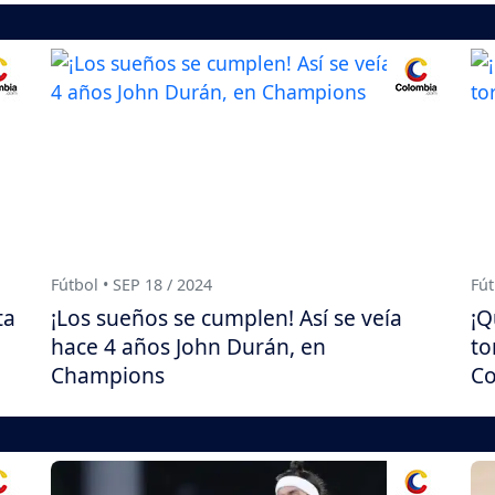
Fútbol • SEP 18 / 2024
Fút
ta
¡Los sueños se cumplen! Así se veía
¡Q
hace 4 años John Durán, en
to
Champions
Co