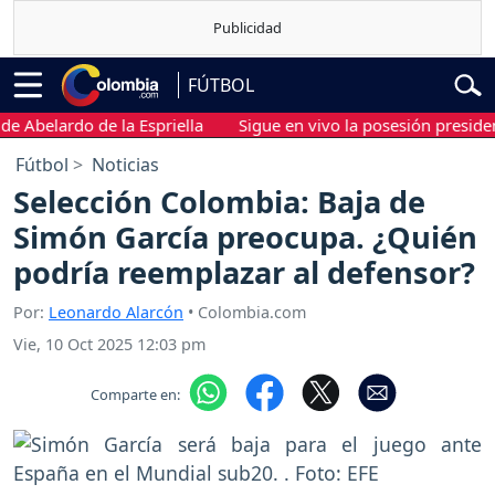
FÚTBOL
elardo de la Espriella
Sigue en vivo la posesión presidencial 
Fútbol
Noticias
Selección Colombia: Baja de
Simón García preocupa. ¿Quién
podría reemplazar al defensor?
Por:
Leonardo Alarcón
• Colombia.com
Vie, 10 Oct 2025 12:03 pm
Comparte en: