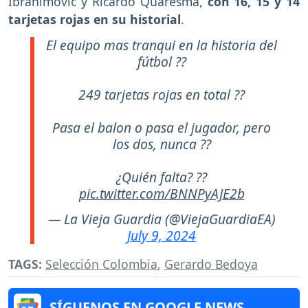
Ibrahimovic y Ricardo Quaresma,
con 16, 15 y 14
tarjetas rojas en su historial
.
El equipo mas tranqui en la historia del
fútbol ??
249 tarjetas rojas en total ??
Pasa el balon o pasa el jugador, pero
los dos, nunca ??
¿Quién falta? ??
pic.twitter.com/BNNPyAJE2b
— La Vieja Guardia (@ViejaGuardiaEA)
July 9, 2024
TAGS:
Selección Colombia
,
Gerardo Bedoya
SÍGUENOS EN GOOGLE NEWS