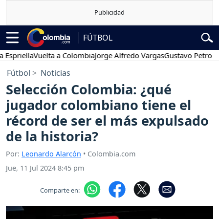
FÚTBOL
ella
Vuelta a Colombia
Jorge Alfredo Vargas
Gustavo Petro
Poses
Fútbol
Noticias
Selección Colombia: ¿qué
jugador colombiano tiene el
récord de ser el más expulsado
de la historia?
Por:
Leonardo Alarcón
• Colombia.com
Jue, 11 Jul 2024 8:45 pm
Comparte en: