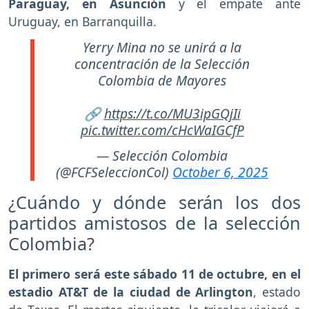
Paraguay, en Asunción
y el empate ante
Uruguay, en Barranquilla.
Yerry Mina no se unirá a la
concentración de la Selección
Colombia de Mayores
🔗
https://t.co/MU3ipGQjIi
pic.twitter.com/cHcWaIGCfP
— Selección Colombia
(@FCFSeleccionCol)
October 6, 2025
¿Cuándo y dónde serán los dos
partidos amistosos de la selección
Colombia?
El primero será este sábado 11 de octubre, en el
estadio AT&T de la ciudad de Arlington
, estado