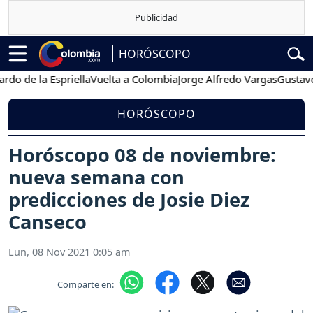
HORÓSCOPO
 la Espriella
Vuelta a Colombia
Jorge Alfredo Vargas
Gustavo Petr
HORÓSCOPO
Horóscopo 08 de noviembre:
nueva semana con
predicciones de Josie Diez
Canseco
Lun, 08 Nov 2021 0:05 am
Comparte en: