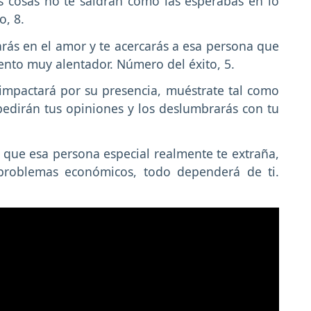
s cosas no te saldrán como las esperabas en lo
o, 8.
ás en el amor y te acercarás a esa persona que
ento muy alentador. Número del éxito, 5.
 impactará por su presencia, muéstrate tal como
pedirán tus opiniones y los deslumbrarás con tu
 que esa persona especial realmente te extraña,
 problemas económicos, todo dependerá de ti.