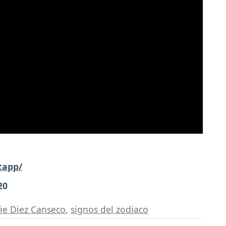
tapp/
20
sie Diez Canseco
,
signos del zodiaco