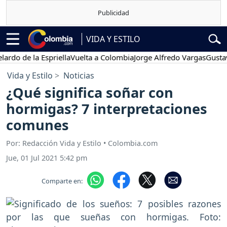
VIDA Y ESTILO
de la Espriella
Vuelta a Colombia
Jorge Alfredo Vargas
Gustavo Pet
Vida y Estilo
Noticias
¿Qué significa soñar con
hormigas? 7 interpretaciones
comunes
Por: Redacción Vida y Estilo • Colombia.com
Jue, 01 Jul 2021 5:42 pm
Comparte en: