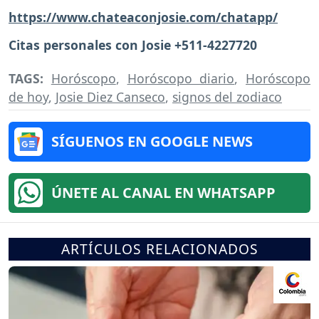
https://www.chateaconjosie.com/chatapp/
Citas personales con Josie +511-4227720
TAGS:
Horóscopo
,
Horóscopo diario
,
Horóscopo
de hoy
,
Josie Diez Canseco
,
signos del zodiaco
SÍGUENOS EN GOOGLE NEWS
ÚNETE AL CANAL EN WHATSAPP
ARTÍCULOS RELACIONADOS