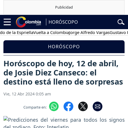
HORÓSCOPO
 Espriella
Vuelta a Colombia
Jorge Alfredo Vargas
Gustavo Petro
HORÓSCOPO
Horóscopo de hoy, 12 de abril,
de Josie Diez Canseco: el
destino está lleno de sorpresas
Vie, 12 Abr 2024 0:05 am
Comparte en: