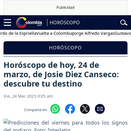
HORÓSCOPO
 la Espriella
Vuelta a Colombia
Jorge Alfredo Vargas
Gustavo Petro
HORÓSCOPO
Horóscopo de hoy, 24 de
marzo, de Josie Diez Canseco:
descubre tu destino
Vie, 24 Mar 2023 0:05 am
Comparte en: