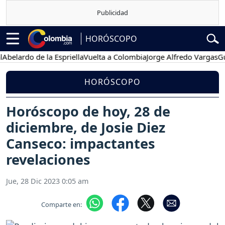
HORÓSCOPO
do de la Espriella
Vuelta a Colombia
Jorge Alfredo Vargas
Gustavo 
HORÓSCOPO
Horóscopo de hoy, 28 de
diciembre, de Josie Diez
Canseco: impactantes
revelaciones
Jue, 28 Dic 2023 0:05 am
Comparte en: