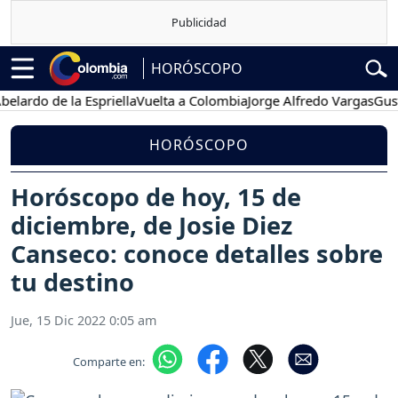
HORÓSCOPO
o de la Espriella
Vuelta a Colombia
Jorge Alfredo Vargas
Gustavo P
HORÓSCOPO
Horóscopo de hoy, 15 de
diciembre, de Josie Diez
Canseco: conoce detalles sobre
tu destino
Jue, 15 Dic 2022 0:05 am
Comparte en: