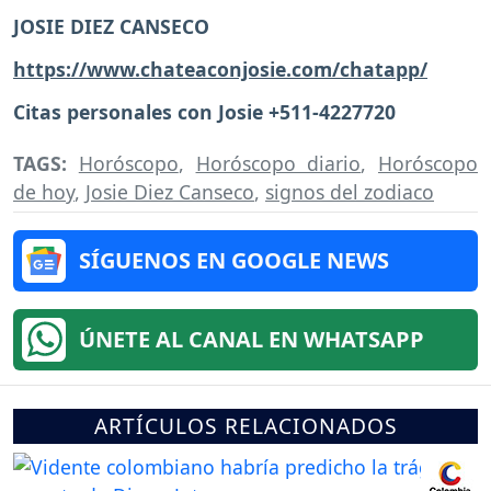
JOSIE DIEZ CANSECO
https://www.chateaconjosie.com/chatapp/
Citas personales con Josie +511-4227720
TAGS:
Horóscopo
,
Horóscopo diario
,
Horóscopo
de hoy
,
Josie Diez Canseco
,
signos del zodiaco
SÍGUENOS EN GOOGLE NEWS
ÚNETE AL CANAL EN WHATSAPP
ARTÍCULOS RELACIONADOS