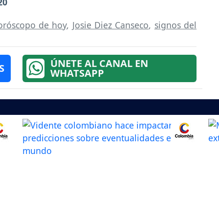
20
oróscopo de hoy
,
Josie Diez Canseco
,
signos del
ÚNETE AL CANAL EN
S
WHATSAPP