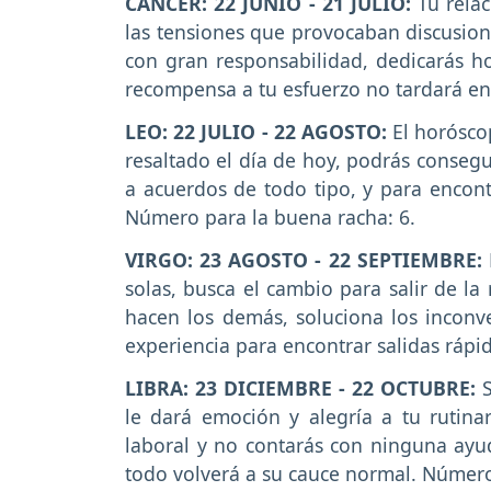
CÁNCER: 22 JUNIO - 21 JULIO:
Tu relac
las tensiones que provocaban discusion
con gran responsabilidad, dedicarás ho
recompensa a tu esfuerzo no tardará en 
LEO: 22 JULIO - 22 AGOSTO:
El horósco
resaltado el día de hoy, podrás consegu
a acuerdos de todo tipo, y para encont
Número para la buena racha: 6.
VIRGO: 23 AGOSTO - 22 SEPTIEMBRE:
solas, busca el cambio para salir de l
hacen los demás, soluciona los inconve
experiencia para encontrar salidas rápi
LIBRA: 23 DICIEMBRE - 22 OCTUBRE:
le dará emoción y alegría a tu rutinar
laboral y no contarás con ninguna ayu
todo volverá a su cauce normal. Número