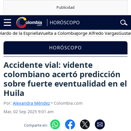
HORÓSCOPO
e la Espriella
Vuelta a Colombia
Jorge Alfredo Vargas
Gustavo Petr
HORÓSCOPO
Accidente vial: vidente
colombiano acertó predicción
sobre fuerte eventualidad en el
Huila
Por:
Alexandra Méndez
• Colombia.com
Mar, 02 Sep 2025 9:01 am
Comparte en: