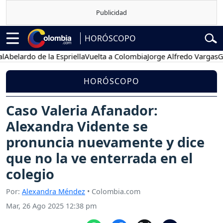
HORÓSCOPO
do de la Espriella
Vuelta a Colombia
Jorge Alfredo Vargas
Gustavo 
HORÓSCOPO
Caso Valeria Afanador:
Alexandra Vidente se
pronuncia nuevamente y dice
que no la ve enterrada en el
colegio
Por:
Alexandra Méndez
• Colombia.com
Mar, 26 Ago 2025 12:38 pm