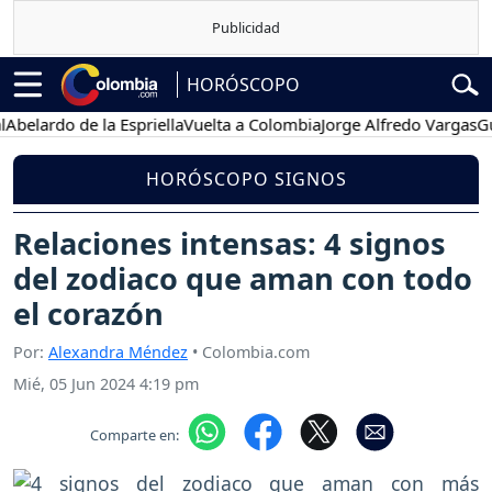
HORÓSCOPO
rdo de la Espriella
Vuelta a Colombia
Jorge Alfredo Vargas
Gustav
HORÓSCOPO SIGNOS
Relaciones intensas: 4 signos
del zodiaco que aman con todo
el corazón
Por:
Alexandra Méndez
• Colombia.com
Mié, 05 Jun 2024 4:19 pm
Comparte en: