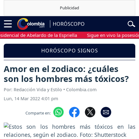
HORÓSCOPO
cial de Abelardo de la Espriella
Sigue en vivo la posesión pres
HORÓSCOPO SIGNOS
Amor en el zodiaco: ¿cuáles
son los hombres más tóxicos?
Por: Redacción Vida y Estilo • Colombia.com
Lun, 14 Mar 2022 4:01 pm
Comparte en: