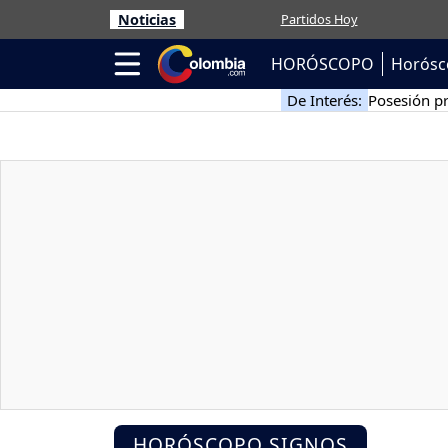
Noticias
Partidos Hoy
HORÓSCOPO
Horósc
De Interés:
Posesión pr
HORÓSCOPO SIGNOS