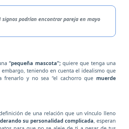
3 signos podrían encontrar pareja en mayo
 una
“pequeña mascota”;
quiere que tenga una
in embargo, teniendo en cuenta el idealismo que
 a frenarlo y no sea “el cachorro que
muerde
definición de una relación que un vínculo lleno
iderando su personalidad complicada
, esperan
atos para que no se aleje de ti a pesar de tus