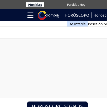
Noticias
Partidos Hoy
HORÓSCOPO
Horósc
De Interés:
Posesión pr
HORÓSCOPO SIGNOS